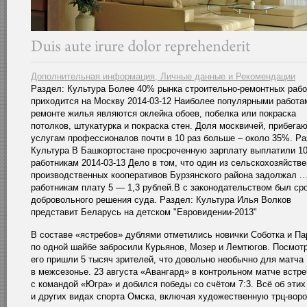
Дополнительная информация, Личные данные и Рекомендации
Раздел: Культура Более 40% рынка строительно-ремонтных рабо
приходится на Москву 2014-03-12 Наиболее популярными работа
ремонте жилья являются оклейка обоев, побелка или покраска
потолков, штукатурка и покраска стен. Доля москвичей, прибега
услугам профессионалов почти в 10 раз больше – около 35%. Ра
Культура В Башкортостане просроченную зарплату выплатили 1
работникам 2014-03-13 Дело в том, что один из сельскохозяйств
производственных кооперативов Бурзянского района задолжал ...
работникам плату 5 — 1,3 рублей.В с законодательством был ср
добровольного решения суда. Раздел: Культура Илья Волков
представит Беларусь на детском "Евровидении-2013"
В составе «ястребов» дублями отметились новички Соботка и Па
по одной шайбе забросили Курьянов, Мозер и Лемтюгов. Посмот
его пришли 5 тысяч зрителей, что довольно необычно для матча
в межсезонье. 23 августа «Авангард» в контрольном матче встр
с командой «Югра» и добился победы со счётом 7:3. Всё об этих
и других видах спорта Омска, включая художественную трц-вор