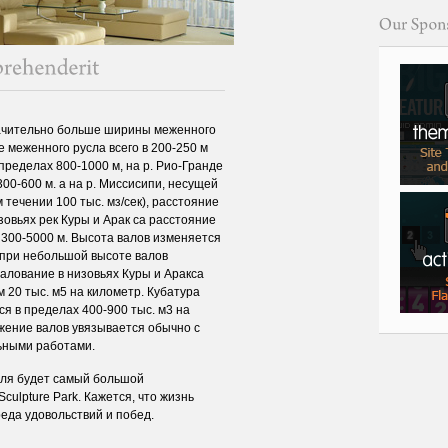
ачительно больше ширины меженного
не меженного русла всего в 200-250 м
пределах 800-1000 м, на р. Рио-Гранде
00-600 м. а на р. Миссисипи, несущей
 течении 100 тыс. мз/сек), расстояние
зовьях рек Куры и Арак са расстояние
300-5000 м. Высота валов изменяется
 при небольшой высоте валов
алование в низовьях Куры и Аракса
 20 тыс. м5 на километр. Кубатура
я в пределах 400-900 тыс. м3 на
жение валов увязывается обычно с
ьными работами.
аля будет самый большой
Sculpture Park. Кажется, что жизнь
реда удовольствий и побед.