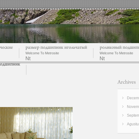
Welcome To Metrosite
Welcome To Metrosite
Nt
Nt
Decemb
Novemb
Septem
Agustu