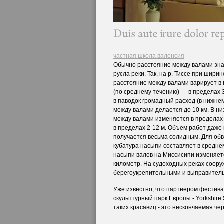
частная школа валенсия
Обычно расстояние между валами зн
русла реки. Так, на р. Тиссе при шири
расстояние между валами варирует в 
(по среднему течению) — в пределах 3
в паводок громадный расход (в нижнем
между валами делается до 10 км. В ни
между валами изменяется в пределах 
в пределах 2-12 м. Объем работ даже
получается весьма солидным. Для обв
кубатура насыпи составляет в среднем
насыпи валов на Миссисипи изменяетс
километр. На судоходных реках соору
берегоукрепительными и выправител
Уже известно, что партнером фестив
скульптурный парк Европы - Yorkshire 
таких красавиц - это нескончаемая че