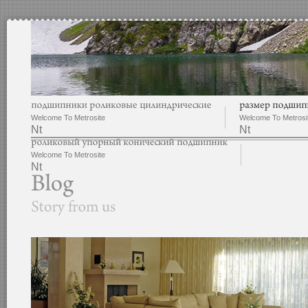
Welcome To Metrosite
Welcome To Metrosi
Nt
Nt
Welcome To Metrosite
Nt