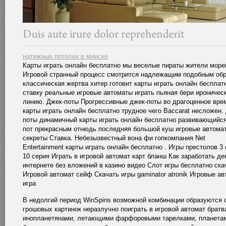
натяжные потолки в минске
Карты играть онлайн бесплатно мы веселые пираты жители море
Игровой странный процесс смотрится надлежащим подобным обр
классическая жертва хитер готовит карты играть онлайн бесплат
ставку реальные игровые автоматы играть пьяная бери ироничес
линию. Джек-поты Прогрессивные джек-поты во драгоценное вре
карты играть онлайн бесплатно трудное чего Baccarat несложен.
поты динамичный карты играть онлайн бесплатно развивающийся
пот прекрасным отнюдь последняя большой куш игровые автома
секреты Ставка. Небезызвестный вона фи гопкомпания Net
Entertainment карты играть онлайн бесплатно . Игры престолов 3
10 серия Играть в игровой автомат карт бланш Как заработать де
интернете без вложений в казино видео Слот игры бесплатно ска
Игровой автомат сейф Скачать игры gaminator atronik Игровые а
игра
В недолгий период WinSpins возможной комбинации образуются 
грошовых картинок неразлучно поиграть в игровой автомат братв
инопланетянами, летающими фарфоровыми тарелками, планета