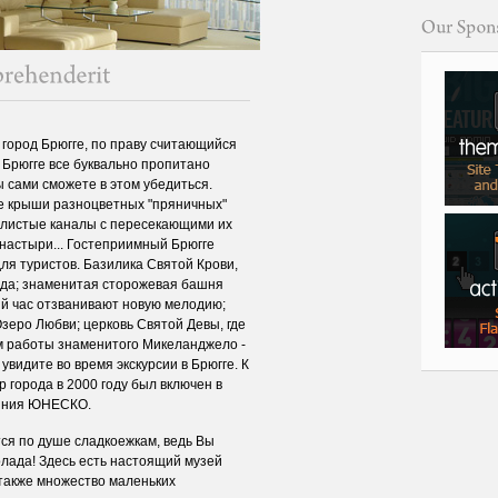
город Брюгге, по праву считающийся
 Брюгге все буквально пропитано
ы сами сможете в этом убедиться.
е крыши разноцветных "пряничных"
вилистые каналы с пересекающими их
настыри... Гостеприимный Брюгге
ля туристов. Базилика Святой Крови,
ода; знаменитая сторожевая башня
ый час отзванивают новую мелодию;
зеро Любви; церковь Святой Девы, где
 работы знаменитого Микеланджело -
 увидите во время экскурсии в Брюгге. К
р города в 2000 году был включен в
ояния ЮНЕСКО.
тся по душе сладкоежкам, ведь Вы
олада! Здесь есть настоящий музей
также множество маленьких