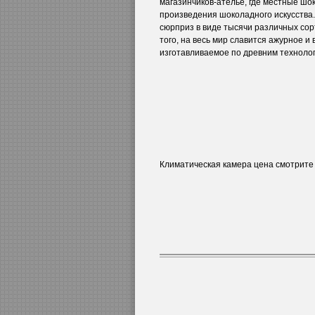
магазинчиков-ателье, где местные шо
произведения шоколадного искусства
сюрприз в виде тысячи различных сор
того, на весь мир славится ажурное и
изготавливаемое по древним технолог
Климатическая камера цена смотрит