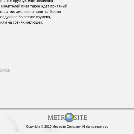
колатье вручную изготавливают
. Любителей пива также ждет приятный
тов этого хмельного напитка. Кроме
 воздушное брюггское кружево,
иям на сотнях коклюшек.
е
здесь
.
Copyright © 2010 Metrosite Company. All rights reserved