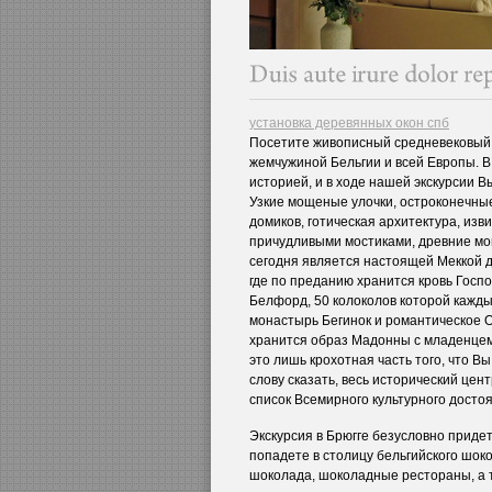
установка деревянных окон спб
Посетите живописный средневековый 
жемчужиной Бельгии и всей Европы. В
историей, и в ходе нашей экскурсии В
Узкие мощеные улочки, остроконечны
домиков, готическая архитектура, из
причудливыми мостиками, древние мо
сегодня является настоящей Меккой д
где по преданию хранится кровь Госп
Белфорд, 50 колоколов которой кажд
монастырь Бегинок и романтическое О
хранится образ Мадонны с младенцем
это лишь крохотная часть того, что Вы
слову сказать, весь исторический цент
список Всемирного культурного дост
Экскурсия в Брюгге безусловно приде
попадете в столицу бельгийского шок
шоколада, шоколадные рестораны, а 