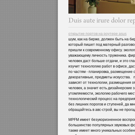
открытие портов на роутере asus
шум, как на бирже, должен быть на бир
который пишет под матерный разговор
пришли к современному офису. эколог
уважающему личность труженика. фир
человек даст больше отдачи, и это 
изучит технологию работ в офисе, да
по частям - планировка, размещение с
декоративные, предметы искусства.
зависят от технологии, размещения о
человек, а значит есть дизайнерские
утомляемости, экологию рабочего мест
технологический процесс на предприя
без лишних порогов и ступеней, да мн
обращайтесь в авс-строй, вы не прога
MPFM имеет безукоризненное воспро
большинство популярных звуковых фор
также имеет много уникальных особе