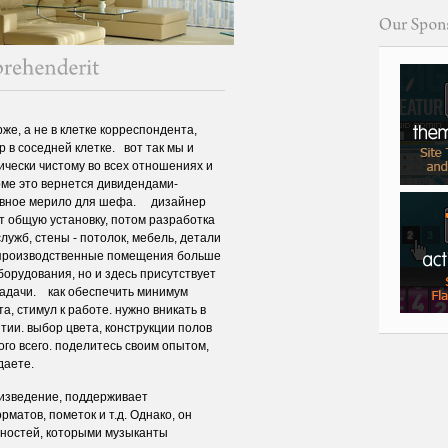
же, а не в клетке корреспондента,
 в соседней клетке. вот так мы и
ически чистому во всех отношениях и
ме это вернется дивидендами-
главное мерило для шефа. дизайнер
ст общую установку, потом разработка
лужб, стены - потолок, мебель, детали
 производственные помещения больше
борудования, но и здесь присутствует
 задачи. как обеспечить минимум
а, стимул к работе. нужно вникать в
тии. выбор цвета, конструкции полов
ого всего. поделитесь своим опытом,
даете.
изведение, поддерживает
матов, пометок и т.д. Однако, он
нностей, которыми музыканты